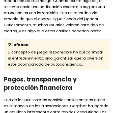
repentinas de alto riesgo. Cuando ocurre algo así, el
sistema envía una notificación discreta o sugiere una
pausa. No es una intromisión, sino un recordatorio
amable de que el control sigue siendo del jugador.
Curiosamente, muchos usuarios valoran este tipo de
alertas, y es algo que otros casinos deberían imitar.
💡 Infobox:
El concepto de
juego responsable
no busca limitar
el entretenimiento, sino garantizar que la diversión
esté acompañada de autoconsciencia.
Pagos, transparencia y
protección financiera
Uno de los puntos más sensibles en los casinos online
es el manejo de las transacciones. Corgibet ha logrado
un equilibrio interesante entre rapidez y seguridad. Los