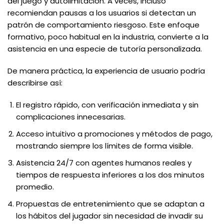
del juego y autolimitación. A veces, incluso
recomiendan pausas a los usuarios si detectan un
patrón de comportamiento riesgoso. Este enfoque
formativo, poco habitual en la industria, convierte a la
asistencia en una especie de tutoría personalizada.
De manera práctica, la experiencia de usuario podría
describirse así:
El registro rápido, con verificación inmediata y sin
complicaciones innecesarias.
Acceso intuitivo a promociones y métodos de pago,
mostrando siempre los límites de forma visible.
Asistencia 24/7 con agentes humanos reales y
tiempos de respuesta inferiores a los dos minutos
promedio.
Propuestas de entretenimiento que se adaptan a
los hábitos del jugador sin necesidad de invadir su