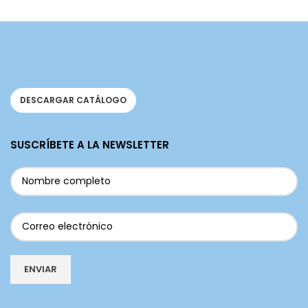
DESCARGAR CATÁLOGO
SUSCRÍBETE A LA NEWSLETTER