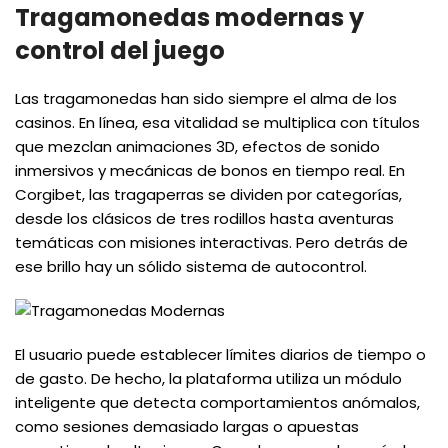
Tragamonedas modernas y
control del juego
Las tragamonedas han sido siempre el alma de los
casinos. En línea, esa vitalidad se multiplica con títulos
que mezclan animaciones 3D, efectos de sonido
inmersivos y mecánicas de bonos en tiempo real. En
Corgibet, las tragaperras se dividen por categorías,
desde los clásicos de tres rodillos hasta aventuras
temáticas con misiones interactivas. Pero detrás de
ese brillo hay un sólido sistema de autocontrol.
El usuario puede establecer límites diarios de tiempo o
de gasto. De hecho, la plataforma utiliza un módulo
inteligente que detecta comportamientos anómalos,
como sesiones demasiado largas o apuestas