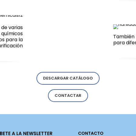
de varias
s químicos
También h
s para la
para dife
rificación
DESCARGAR CATÁLOGO
CONTACTAR
BETE A LA NEWSLETTER
CONTACTO