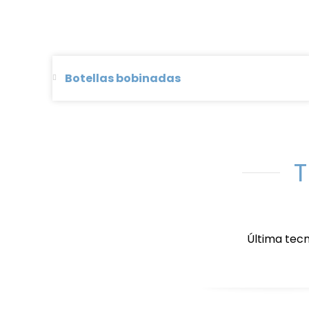
Botellas bobinadas
T
Última tec