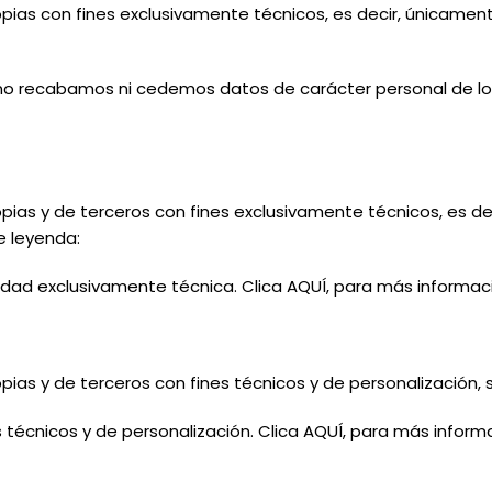
opias
con
fines
exclusivamente
técnicos,
es decir, únicament
, no recabamos ni cedemos datos de carácter personal de lo
opias
y
de
terceros
con
fines
exclusivamente técnicos, es de
e leyenda:
lidad exclusivamente técnica. Clica AQUÍ, para más informaci
opias
y
de
terceros
con
fines
técnicos
y
de personalización,
 técnicos y de personalización. Clica AQUÍ, para más informa